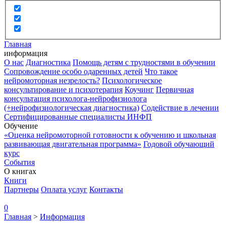
Главная
информация
О нас
Диагностика
Помощь детям с трудностями в обучении
Сопровождение особо одаренных детей
Что такое
нейромоторная незрелость?
Психологическое
консультирование и психотерапия
Коучинг
Первичная
консультация психолога-нейрофизиолога
(+нейрофизиологическая диагностика)
Содействие в лечении
Сертифицированные специалисты ИНФП
Обучение
«Оценка нейромоторной готовности к обучению и школьная
развивающая двигательная программа»
Годовой обучающий
курс
События
О книгах
Книги
Партнеры
Оплата услуг
Контакты
0
Главная
>
Информация