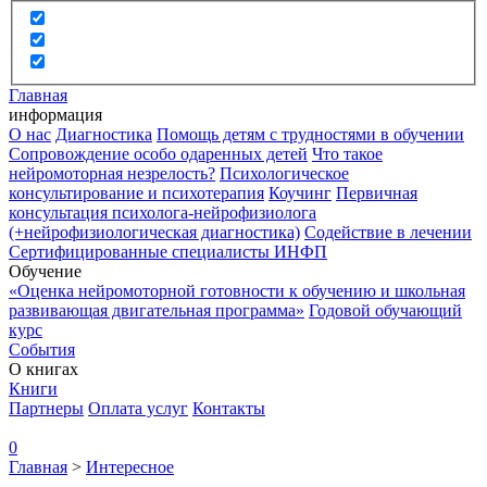
Главная
информация
О нас
Диагностика
Помощь детям с трудностями в обучении
Сопровождение особо одаренных детей
Что такое
нейромоторная незрелость?
Психологическое
консультирование и психотерапия
Коучинг
Первичная
консультация психолога-нейрофизиолога
(+нейрофизиологическая диагностика)
Содействие в лечении
Сертифицированные специалисты ИНФП
Обучение
«Оценка нейромоторной готовности к обучению и школьная
развивающая двигательная программа»
Годовой обучающий
курс
События
О книгах
Книги
Партнеры
Оплата услуг
Контакты
0
Главная
>
Интересное